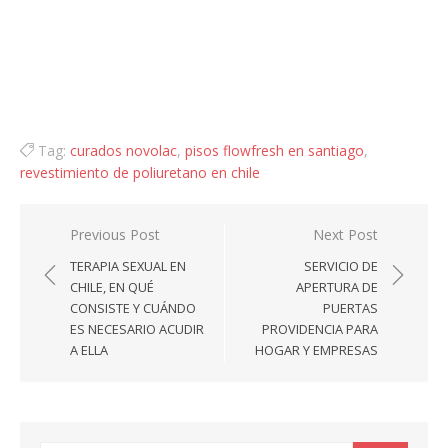
Tag:
curados novolac
,
pisos flowfresh en santiago
,
revestimiento de poliuretano en chile
Navegación
Previous Post
Next Post
de
TERAPIA SEXUAL EN
SERVICIO DE
entradas
CHILE, EN QUÉ
APERTURA DE
CONSISTE Y CUÁNDO
PUERTAS
ES NECESARIO ACUDIR
PROVIDENCIA PARA
A ELLA
HOGAR Y EMPRESAS