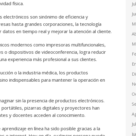
idad física.
Ju
Ju
 electrónicos son sinónimo de eficiencia y
M
sas hasta grandes corporaciones, la tecnología
datos en tiempo real y mejorar la atención al cliente.
Ab
M
ónicos modernos como impresoras multifuncionales,
 o dispositivos de videoconferencia, logra reducir
F
na experiencia más profesional a sus clientes.
E
rucción o la industria médica, los productos
D
 sino indispensables para mantener la operación en
N
O
maginar sin la presencia de productos electrónicos.
S
rtátiles, pizarras digitales y proyectores han
A
ntes y docentes acceden al conocimiento.
Ju
aprendizaje en línea ha sido posible gracias a la
Ju
os e internet. Hoy en día, cualquier persona puede