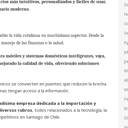
ctos más intuitivos, personalizados y fáciles de usar,
D
suario moderno.
N
O
S
mbio la vida cotidiana en muchísimos aspectos. Desde la
A
anejo de las finanzas o la salud.
Ju
ara móviles y sistemas domésticos inteligentes, vaya,
Ju
ejorado la calidad de vida, ofreciendo soluciones
M
Ab
nicos se convierten en puentes que reducen la brecha
M
as tengan acceso a la información.
F
dísima empresa dedicada a la importación y
E
diversos rubros
, todos relacionados a la tecnología, la
petitivos en Santiago de Chile.
D
N