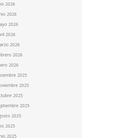
lio 2026
nio 2026
ayo 2026
ril 2026
arzo 2026
ebrero 2026
nero 2026
iciembre 2025
oviembre 2025
ctubre 2025
eptiembre 2025
gosto 2025
lio 2025
nio 2025