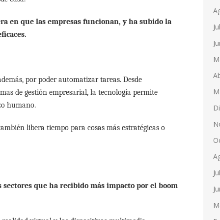
A
ra en que las empresas funcionan, y ha subido la
Ju
ficaces.
Ju
M
Ab
 además, por poder automatizar tareas. Desde
M
emas de gestión empresarial, la tecnología permite
rzo humano.
D
N
 también libera tiempo para cosas más estratégicas o
O
A
Ju
s sectores que ha recibido más impacto por el boom
Ju
M