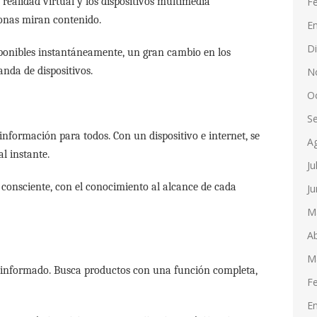
F
realidad virtual y los dispositivos multimedia
onas miran contenido.
E
D
isponibles instantáneamente, un gran cambio en los
nda de dispositivos.
N
O
S
 información para todos. Con un dispositivo e internet, se
A
al instante.
Ju
consciente, con el conocimiento al alcance de cada
Ju
M
Ab
M
e informado. Busca productos con una función completa,
F
E