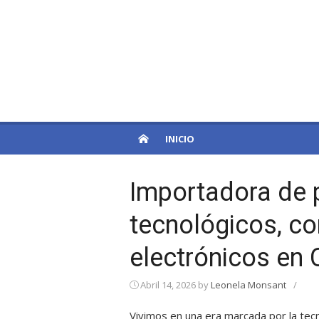
Skip
to
PatagoniaPro
content
Otro sitio de WordPress
INICIO
Importadora de 
tecnológicos, c
electrónicos en 
Abril 14, 2026
by
Leonela Monsant
/
Vivimos en una era marcada por la tecn