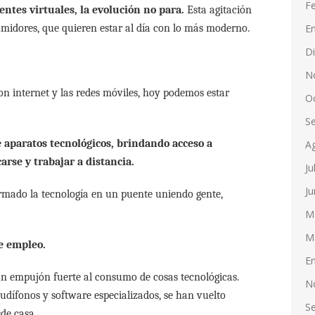
F
entes virtuales, la evolución no para.
Esta agitación
E
umidores, que quieren estar al día con lo más moderno.
D
N
on internet y las redes móviles, hoy podemos estar
O
S
e aparatos tecnológicos, brindando acceso a
A
rse y trabajar a distancia.
Ju
Ju
formado la tecnología en un puente uniendo gente,
M
M
e empleo.
E
 un empujón fuerte al consumo de cosas tecnológicas.
N
udífonos y software especializados, se han vuelto
S
sde casa.