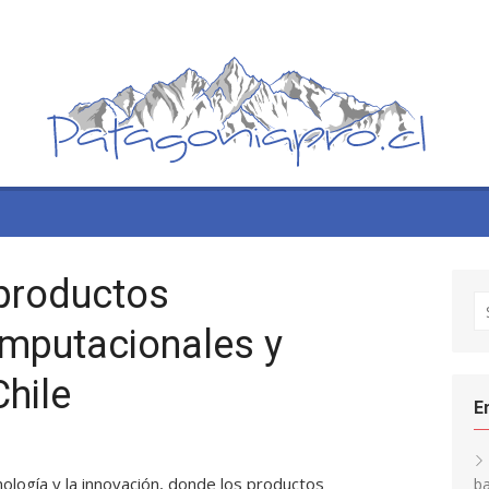
productos
S
fo
omputacionales y
Chile
E
ología y la innovación, donde los productos
ba