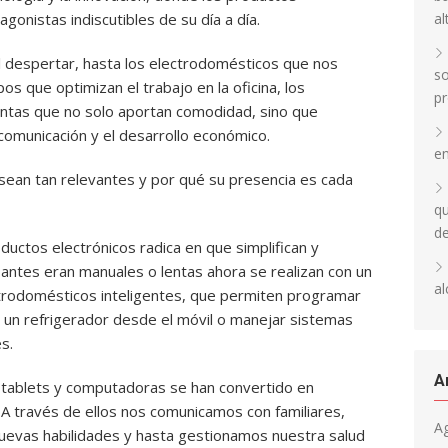
al
gonistas indiscutibles de su día a día.
l despertar, hasta los electrodomésticos que nos
so
ipos que optimizan el trabajo en la oficina, los
pr
entas que no solo aportan comodidad, sino que
 comunicación y el desarrollo económico.
en
sean tan relevantes y por qué su presencia es cada
qu
d
ductos electrónicos radica en que simplifican y
 antes eran manuales o lentas ahora se realizan con un
al
ectrodomésticos inteligentes, que permiten programar
e un refrigerador desde el móvil o manejar sistemas
s.
A
 tablets y computadoras se han convertido en
 A través de ellos nos comunicamos con familiares,
A
evas habilidades y hasta gestionamos nuestra salud