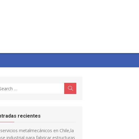
earch
Search
r:
ntradas recientes
servicios metalmecánicos en Chile,la
se industrial para fabricar estructuras