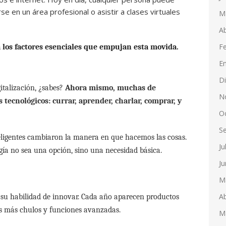
e en un área profesional o asistir a clases virtuales
M
Ab
F
 los factores esenciales que empujan esta movida.
E
D
italización, ¿sabes?
Ahora mismo, muchas de
N
 tecnológicos: currar, aprender, charlar, comprar, y
O
S
teligentes cambiaron la manera en que hacemos las cosas.
Ju
ogía no sea una opción, sino una necesidad básica.
Ju
M
Ab
r su habilidad de innovar. Cada año aparecen productos
os más chulos y funciones avanzadas.
M