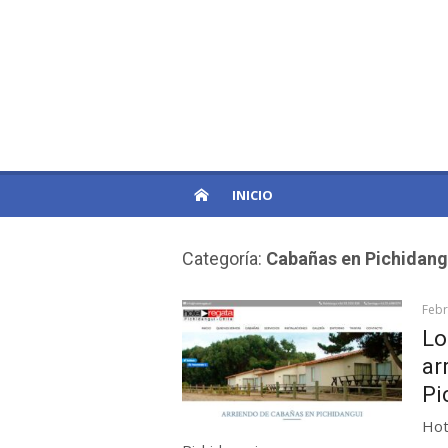
Skip
to
PatagoniaPro
content
Otro sitio de WordPress
INICIO
Categoría:
Cabañas en Pichidang
Febr
Lo
ar
Pi
Hot