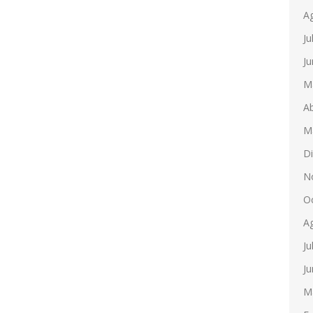
A
Ju
Ju
M
Ab
M
D
N
O
A
Ju
Ju
M