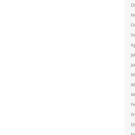
D
N
O
S
A
Ju
Ju
M
Ab
M
F
E
D
N