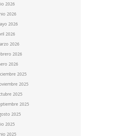
lio 2026
nio 2026
ayo 2026
ril 2026
arzo 2026
ebrero 2026
nero 2026
iciembre 2025
oviembre 2025
ctubre 2025
eptiembre 2025
gosto 2025
lio 2025
nio 2025