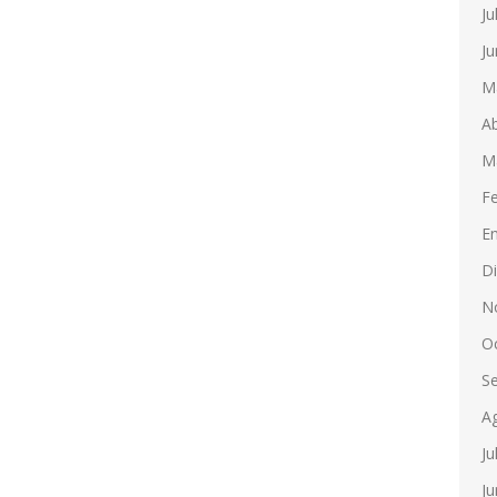
Ju
Ju
M
Ab
M
F
E
D
N
O
S
A
Ju
Ju