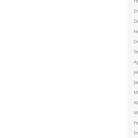
F
E
D
N
O
S
A
Ju
Ju
M
Ab
M
F
E