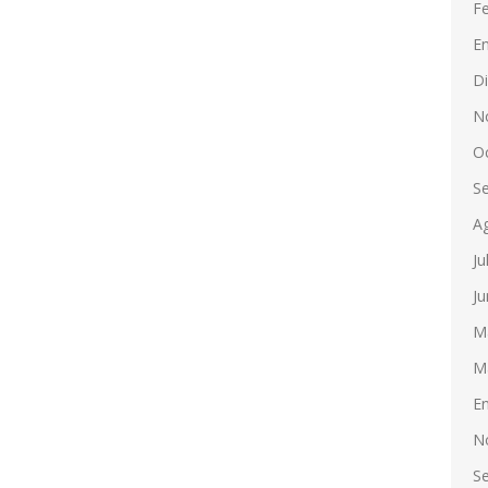
F
E
D
N
O
S
A
Ju
Ju
M
M
E
N
S