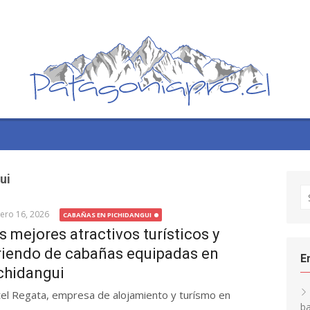
ui
S
fo
ero 16, 2026
CABAÑAS EN PICHIDANGUI
s mejores atractivos turísticos y
riendo de cabañas equipadas en
E
chidangui
el Regata, empresa de alojamiento y turísmo en
ba