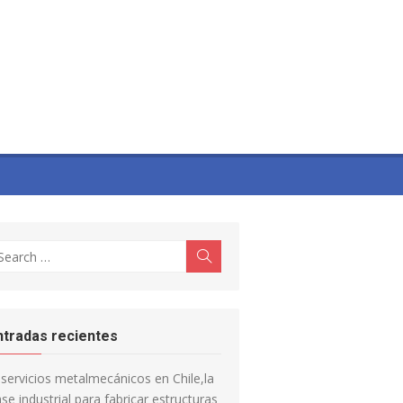
earch
Search
r:
ntradas recientes
servicios metalmecánicos en Chile,la
se industrial para fabricar estructuras