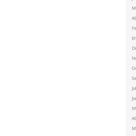
M
Ab
F
E
D
N
O
S
Ju
Ju
M
Ab
M