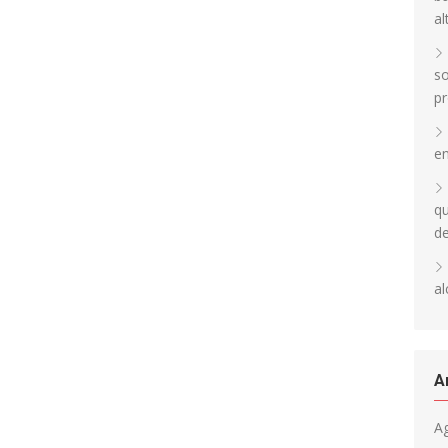
al
so
pr
en
qu
d
al
A
A