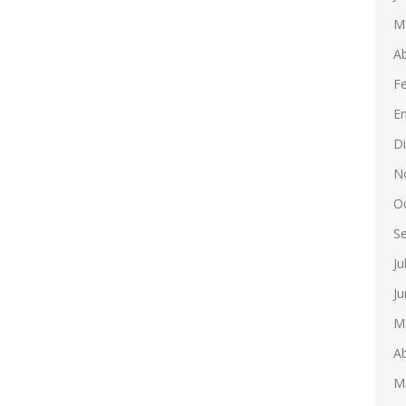
M
Ab
F
E
D
N
O
S
Ju
Ju
M
Ab
M