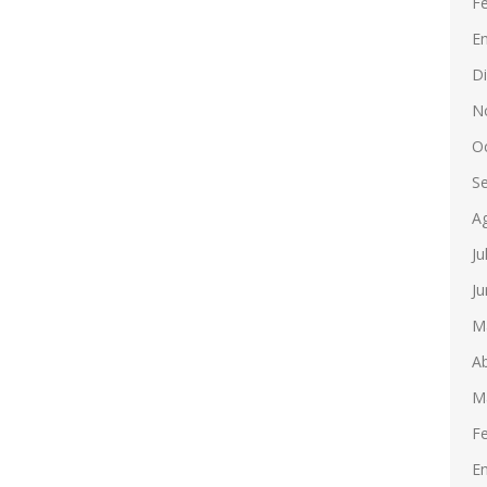
F
E
D
N
O
S
A
Ju
Ju
M
Ab
M
F
E