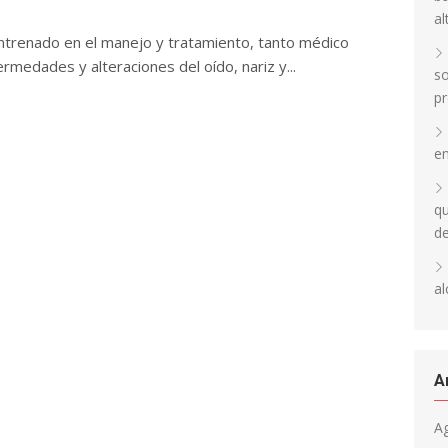
al
ntrenado en el manejo y tratamiento, tanto médico
rmedades y alteraciones del oído, nariz y...
so
pr
en
qu
d
al
A
A