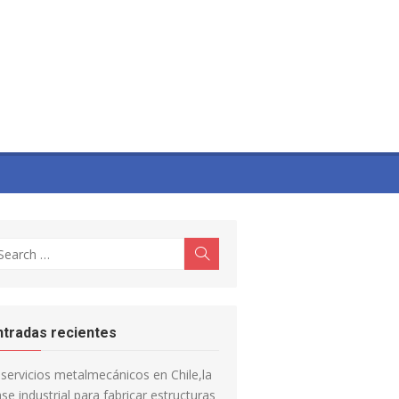
earch
Search
r:
ntradas recientes
servicios metalmecánicos en Chile,la
se industrial para fabricar estructuras