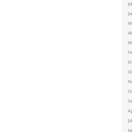
Ju
Ju
M
Ab
M
F
E
D
N
O
S
A
Ju
Ju