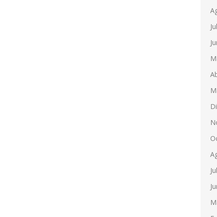
A
Ju
Ju
M
Ab
M
D
N
O
A
Ju
Ju
M