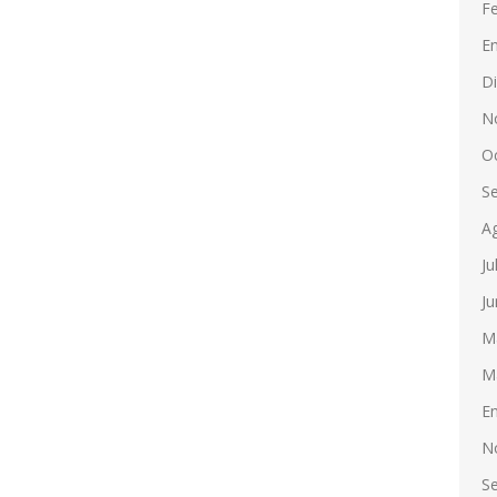
F
E
D
N
O
S
A
Ju
Ju
M
M
E
N
S