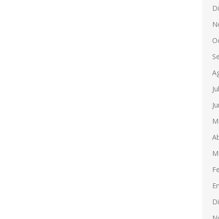
D
N
O
S
A
Ju
Ju
M
Ab
M
F
E
D
N