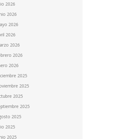
lio 2026
nio 2026
ayo 2026
ril 2026
arzo 2026
ebrero 2026
nero 2026
iciembre 2025
oviembre 2025
ctubre 2025
eptiembre 2025
gosto 2025
lio 2025
nio 2025