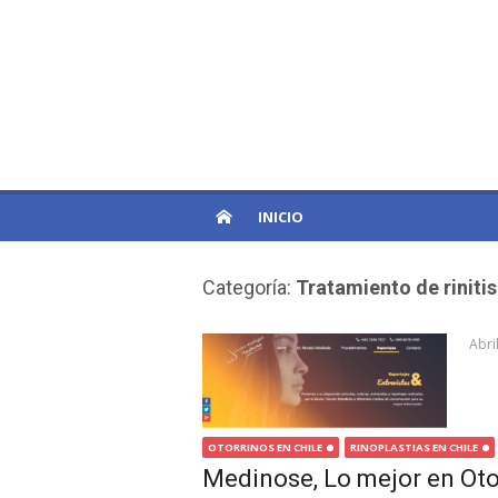
Skip
to
PatagoniaPro
content
Otro sitio de WordPress
INICIO
Categoría:
Tratamiento de rinitis
Abri
OTORRINOS EN CHILE
RINOPLASTIAS EN CHILE
Medinose, Lo mejor en Otor