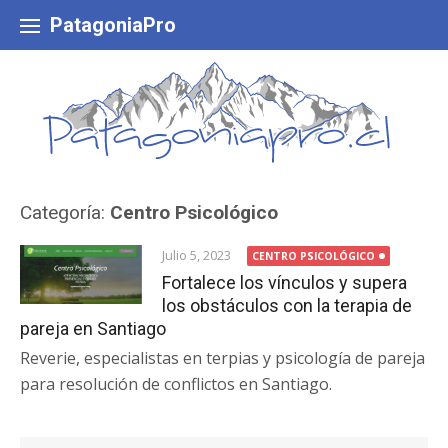
Skip
to
PatagoniaPro
content
Categoría:
Centro Psicológico
Julio 5, 2023
CENTRO PSICOLÓGICO
Fortalece los vínculos y supera
los obstáculos con la terapia de
pareja en Santiago
Reverie, especialistas en terpias y psicología de pareja
para resolución de conflictos en Santiago.