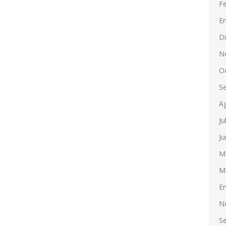
F
E
D
N
O
S
A
Ju
Ju
M
M
E
N
S