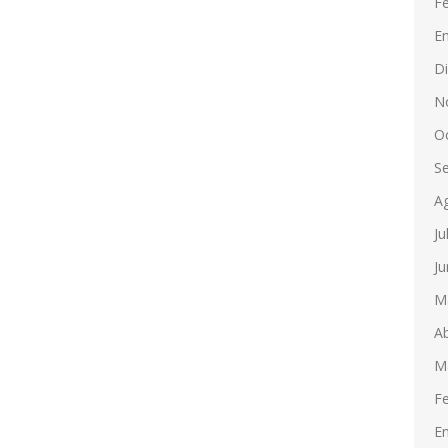
F
E
D
N
O
S
A
Ju
Ju
M
Ab
M
F
E