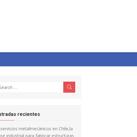
earch
Search
r:
ntradas recientes
servicios metalmecánicos en Chile,la
se industrial para fabricar estructuras