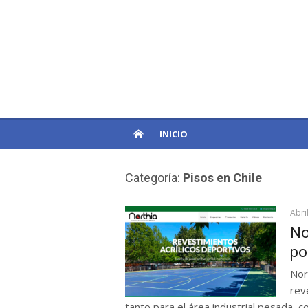
Skip
to
PatagoniaPro
content
Otro sitio de WordPress
INICIO
Categoría:
Pisos en Chile
Abri
No
po
Nor
rev
tanto para el área industrial pesada, c