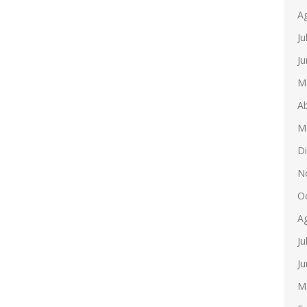
A
Ju
Ju
M
Ab
M
D
N
O
A
Ju
Ju
M