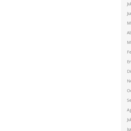
Ju
Ju
M
Ab
M
F
E
D
N
O
S
A
Ju
Ju