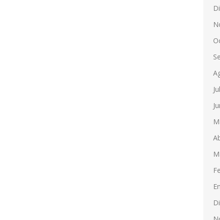
D
N
O
S
A
Ju
Ju
M
Ab
M
F
E
D
N