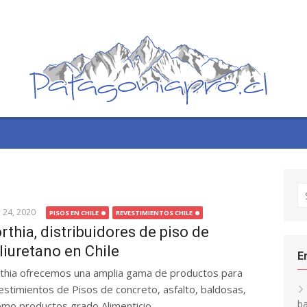
S
fo
l 24, 2020
PISOS EN CHILE
REVESTIMIENTOS CHILE
rthia, distribuidores de piso de
liuretano en Chile
E
thia ofrecemos una amplia gama de productos para
estimientos de Pisos de concreto, asfalto, baldosas,
ba
omo productos grado Alimenticio...