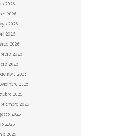
lio 2026
nio 2026
ayo 2026
ril 2026
arzo 2026
ebrero 2026
nero 2026
iciembre 2025
oviembre 2025
ctubre 2025
eptiembre 2025
gosto 2025
lio 2025
nio 2025