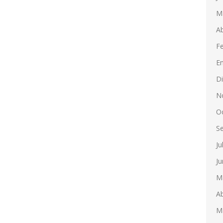
M
Ab
F
E
D
N
O
S
Ju
Ju
M
Ab
M