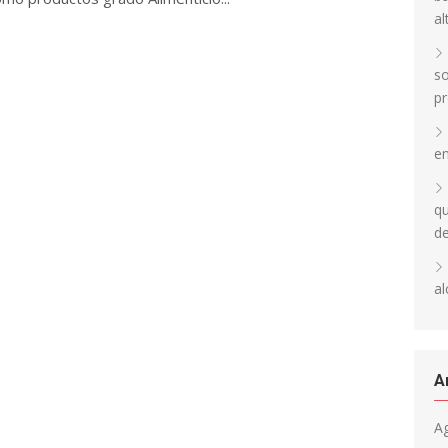
al
so
pr
en
qu
d
al
A
A