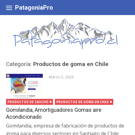
Skip
to
PatagoniaPro
content
Categoría:
Productos de goma en Chile
Marzo 5, 2026
PRODUCTOS DE CAUCHO
PRODUCTOS DE GOMA EN CHILE
Gomilandia, Amortiguadores Gomas aire
Acondicionado
Gomilandia, empresa de fabricación de productos de
goma para diversos sectores en Santiago de Chile.