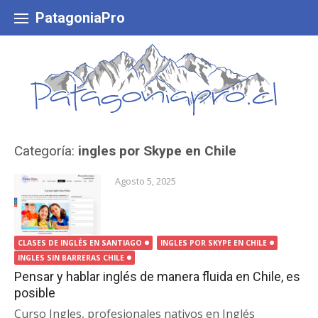
Skip
to
PatagoniaPro
content
Categoría:
ingles por Skype en Chile
Agosto 5, 2025
CLASES DE INGLÉS EN SANTIAGO
INGLES POR SKYPE EN CHILE
INGLES SIN BARRERAS CHILE
Pensar y hablar inglés de manera fluida en Chile, es
posible
Curso Ingles, profesionales nativos en Inglés