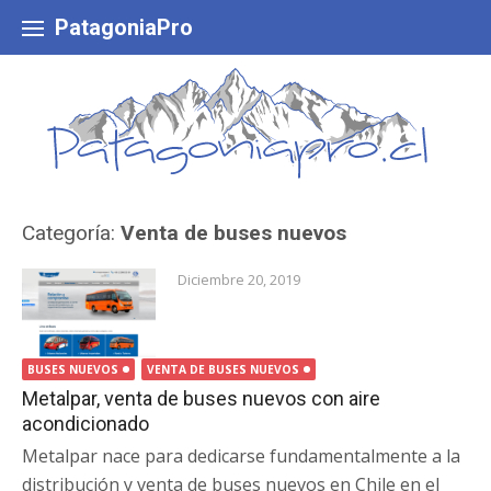
Skip
to
PatagoniaPro
content
Categoría:
Venta de buses nuevos
Diciembre 20, 2019
BUSES NUEVOS
VENTA DE BUSES NUEVOS
Metalpar, venta de buses nuevos con aire
acondicionado
Metalpar nace para dedicarse fundamentalmente a la
distribución y venta de buses nuevos en Chile en el