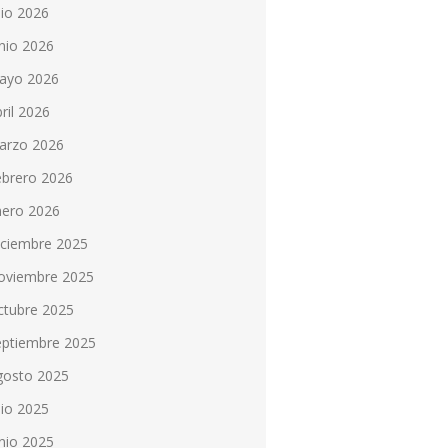
lio 2026
nio 2026
ayo 2026
ril 2026
arzo 2026
ebrero 2026
nero 2026
iciembre 2025
oviembre 2025
ctubre 2025
eptiembre 2025
gosto 2025
lio 2025
nio 2025