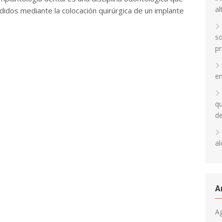
al
idos mediante la colocación quirúrgica de un implante
so
pr
en
qu
d
al
A
A