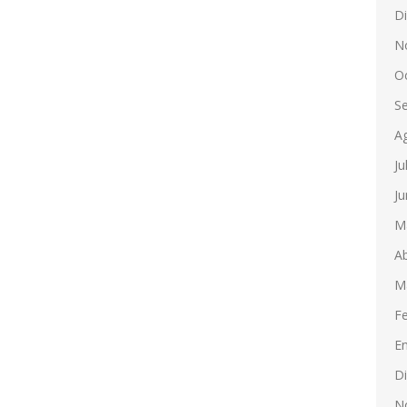
D
N
O
S
A
Ju
Ju
M
Ab
M
F
E
D
N