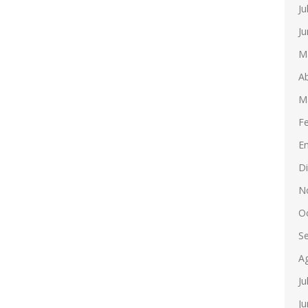
Ju
Ju
M
Ab
M
F
E
D
N
O
S
A
Ju
Ju