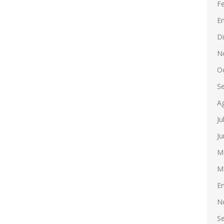
F
E
D
N
O
S
A
Ju
Ju
M
M
E
N
S