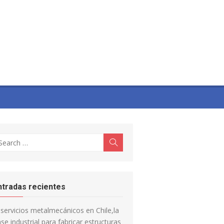
earch
Search
r:
ntradas recientes
servicios metalmecánicos en Chile,la
se industrial para fabricar estructuras