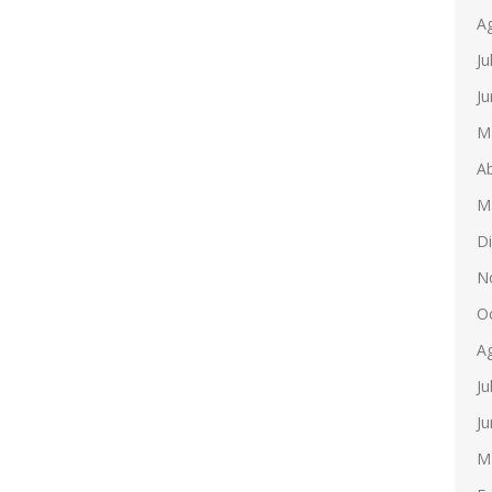
A
Ju
Ju
M
Ab
M
D
N
O
A
Ju
Ju
M