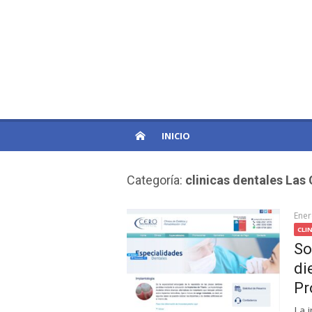
Skip
to
PatagoniaPro
content
Otro sitio de WordPress
INICIO
Categoría:
clinicas dentales Las
Ener
CLI
So
di
Pr
La 