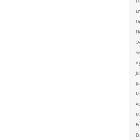
F
E
D
N
O
S
A
Ju
Ju
M
Ab
M
F
E