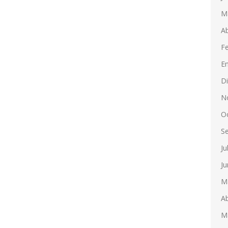
M
Ab
F
E
D
N
O
S
Ju
Ju
M
Ab
M