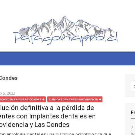
 Condes
S
fo
o 5, 2023
NICAS DENTALES LAS CONDES
CLÍNICAS DENTALES PROVIDENCIA
lución definitiva a la pérdida de
E
entes con Implantes dentales en
ovidencia y Las Condes
ba
implantología dental es una disciplina odontológica que