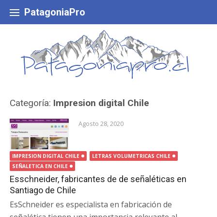
Skip
to
PatagoniaPro
content
Categoría:
Impresion digital Chile
Agosto 28, 2020
IMPRESION DIGITAL CHILE
LETRAS VOLUMETRICAS CHILE
SEÑALETICA EN CHILE
Esschneider, fabricantes de de señaléticas en
Santiago de Chile
EsSchneider es especialista en fabricación de
señalética tienen una importancia relevante al