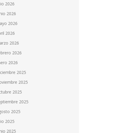
lio 2026
nio 2026
ayo 2026
ril 2026
arzo 2026
ebrero 2026
nero 2026
iciembre 2025
oviembre 2025
ctubre 2025
eptiembre 2025
gosto 2025
lio 2025
nio 2025