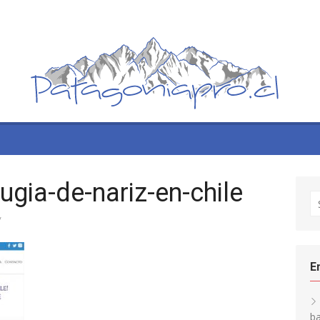
rugia-de-nariz-en-chile
S
fo
/
E
ba