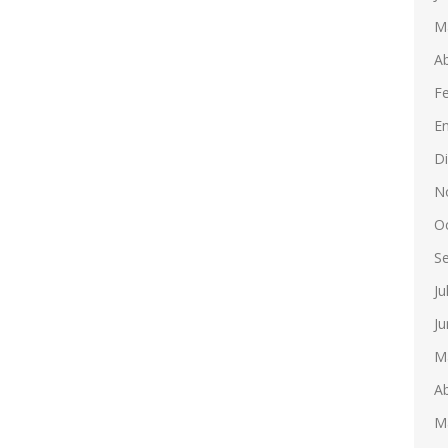
M
Ab
F
E
D
N
O
S
Ju
Ju
M
Ab
M