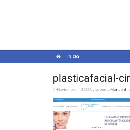
Skip
to
PatagoniaPro
content
Otro sitio de WordPress
INICIO
plasticafacial-ci
Noviembre 4, 2022
by
Leonela Monsant