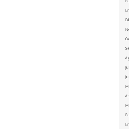
F
E
D
N
O
S
A
Ju
Ju
M
Ab
M
F
E