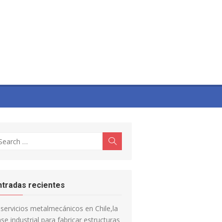
earch
Search
r:
ntradas recientes
servicios metalmecánicos en Chile,la
se industrial para fabricar estructuras