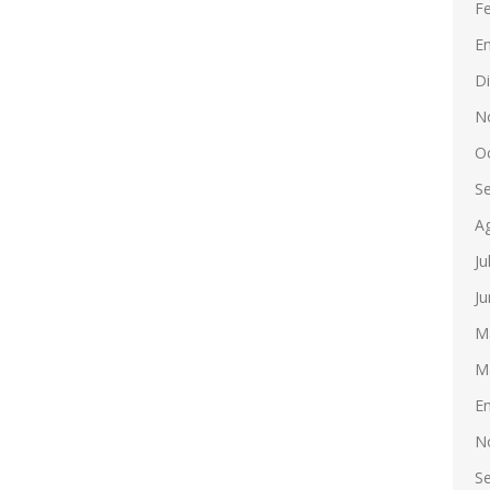
F
E
D
N
O
S
A
Ju
Ju
M
M
E
N
S