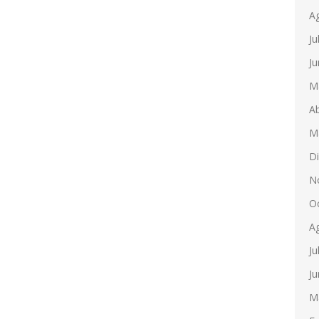
A
Ju
Ju
M
Ab
M
D
N
O
A
Ju
Ju
M