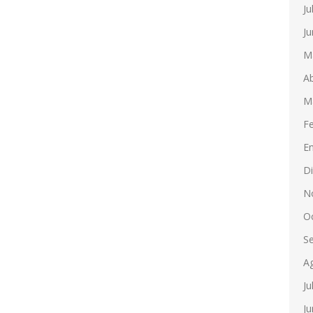
Ju
Ju
M
Ab
M
F
E
D
N
O
S
A
Ju
Ju