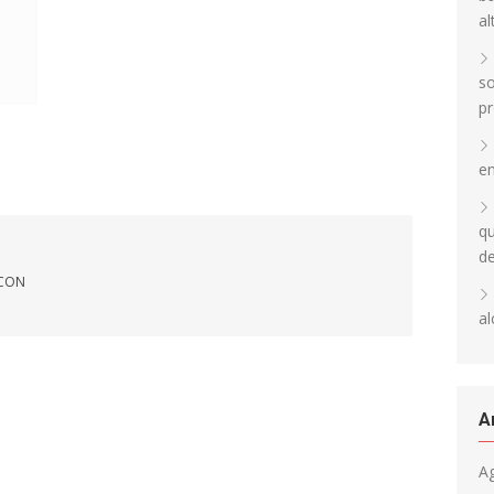
al
so
pr
en
qu
d
 CON
al
A
A