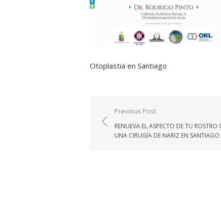
Otoplastia en Santiago
Navegación
Previous Post
de
RENUEVA EL ASPECTO DE TU ROSTRO
entradas
UNA CIRUGÍA DE NARIZ EN SANTIAGO