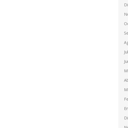
D
N
O
S
A
Ju
Ju
M
Ab
M
F
E
D
N