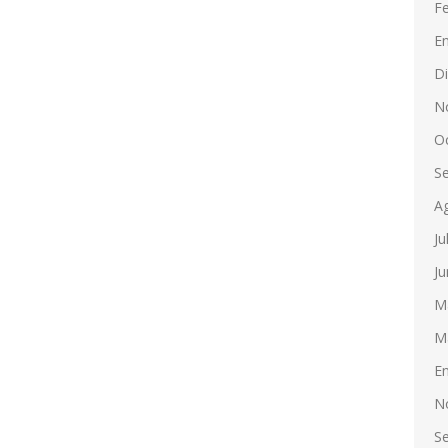
F
E
D
N
O
S
A
Ju
Ju
M
M
E
N
S