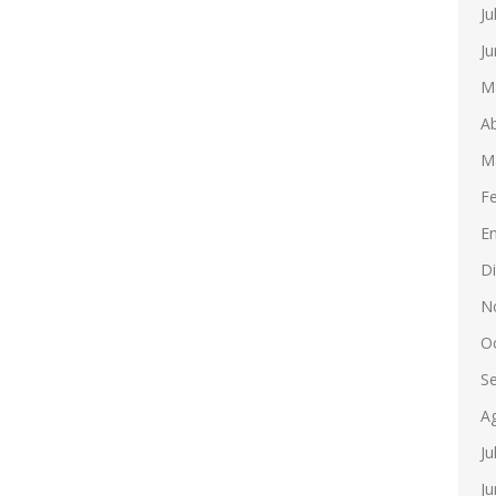
Ju
Ju
M
Ab
M
F
E
D
N
O
S
A
Ju
Ju