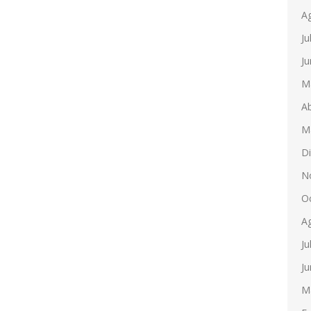
A
Ju
Ju
M
Ab
M
D
N
O
A
Ju
Ju
M