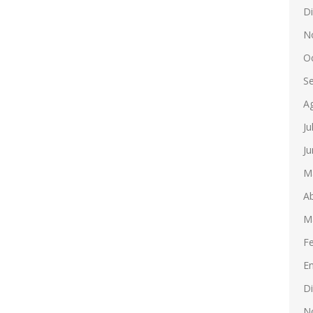
D
N
O
S
A
Ju
Ju
M
Ab
M
F
E
D
N