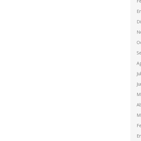
F
E
D
N
O
S
A
Ju
Ju
M
Ab
M
F
E