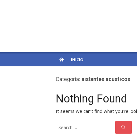
Skip
to
PatagoniaPro
content
Otro sitio de WordPress
INICIO
Categoría:
aislantes acusticos
Nothing Found
It seems we can’t find what you’re loo
Search
for:
Searc