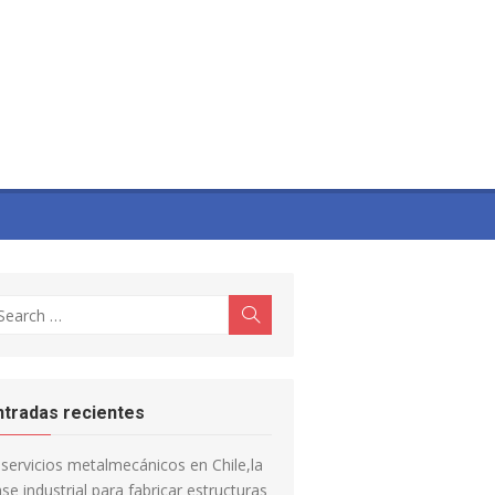
earch
Search
r:
ntradas recientes
servicios metalmecánicos en Chile,la
se industrial para fabricar estructuras