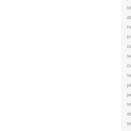
M
Ab
F
E
D
N
O
S
Ju
Ju
M
Ab
M