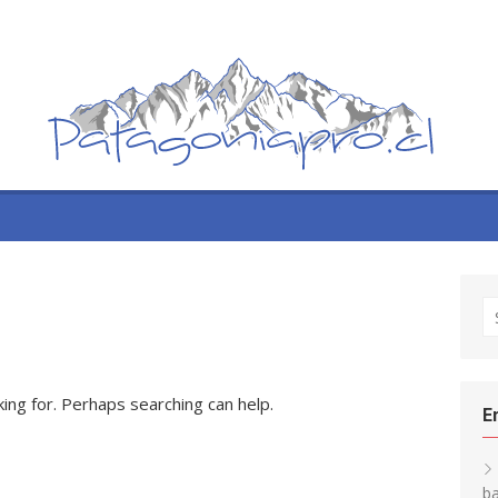
S
fo
king for. Perhaps searching can help.
E
h
ba