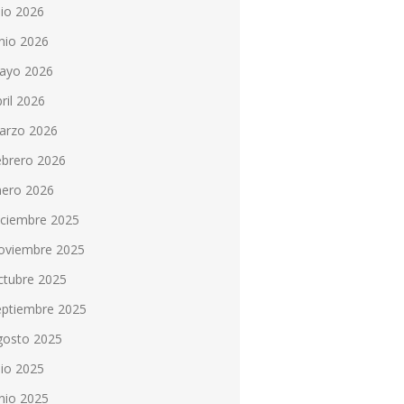
lio 2026
nio 2026
ayo 2026
ril 2026
arzo 2026
ebrero 2026
nero 2026
iciembre 2025
oviembre 2025
ctubre 2025
eptiembre 2025
gosto 2025
lio 2025
nio 2025