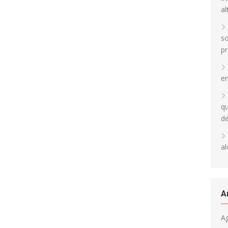
al
so
pr
en
qu
d
al
A
A