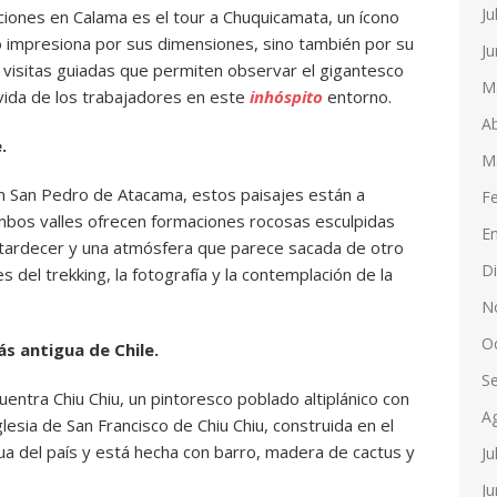
Ju
ciones en Calama es el tour a Chuquicamata, un ícono
olo impresiona por sus dimensiones, sino también por su
Ju
r visitas guiadas que permiten observar el gigantesco
M
vida de los trabajadores en este
inhóspito
entorno.
Ab
.
M
 San Pedro de Atacama, estos paisajes están a
F
bos valles ofrecen formaciones rocosas esculpidas
E
 atardecer y una atmósfera que parece sacada de otro
D
 del trekking, la fotografía y la contemplación de la
N
O
ás antigua de Chile.
S
entra Chiu Chiu, un pintoresco poblado altiplánico con
A
glesia de San Francisco de Chiu Chiu, construida en el
gua del país y está hecha con barro, madera de cactus y
Ju
Ju