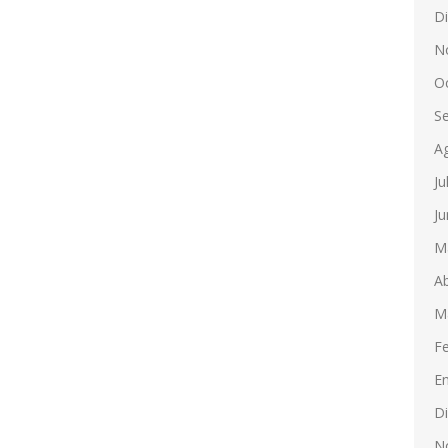
D
N
O
S
A
Ju
Ju
M
Ab
M
F
E
D
N