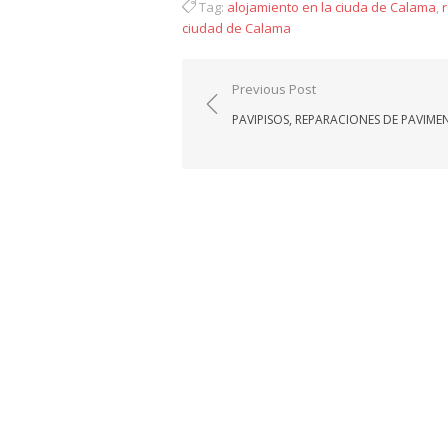
Tag:
alojamiento en la ciuda de Calama
,
ciudad de Calama
Navegación
Previous Post
de
PAVIPISOS, REPARACIONES DE PAVIME
entradas