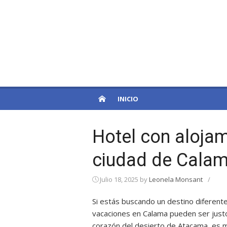
Skip
to
PatagoniaPro
content
Otro sitio de WordPress
INICIO
Hotel con alojam
ciudad de Cala
Julio 18, 2025
by
Leonela Monsant
/
Si estás buscando un destino diferente,
vacaciones en Calama pueden ser justo
corazón del desierto de Atacama, es 