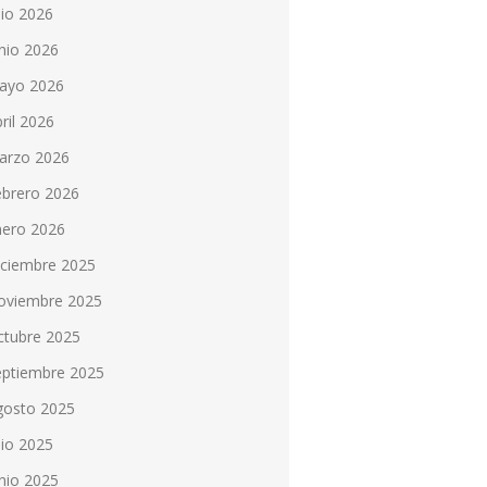
lio 2026
nio 2026
ayo 2026
ril 2026
arzo 2026
ebrero 2026
nero 2026
iciembre 2025
oviembre 2025
ctubre 2025
eptiembre 2025
gosto 2025
lio 2025
nio 2025