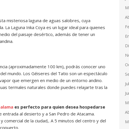
M
Ab
sta misteriosa laguna de aguas salobres, cuya
F
a. La Laguna Inka Coya es un lugar ideal para quienes
edio del paisaje desértico, además de tener un
E
andina.
D
N
O
tancia (aproximadamente 100 km), podrás conocer uno
del mundo. Los Géiseres del Tatio son un espectáculo
S
e vapor que emergen en medio de un entorno andino.
Ju
as termales naturales donde puedes relajarte tras la
Ju
M
 Calama
es perfecto para quien desea hospedarse
Ab
 entrada al desierto y a San Pedro de Atacama.
y comercial de la ciudad,. A 5 minutos del centro y del
M
eropuerto.