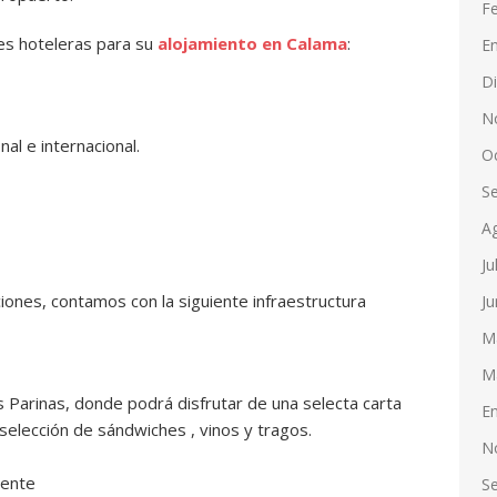
F
es hoteleras para su
alojamiento en Calama
:
E
D
N
al e internacional.
O
S
A
Ju
nes, contamos con la siguiente infraestructura
Ju
M
M
 Parinas, donde podrá disfrutar de una selecta carta
E
selección de sándwiches , vinos y tragos.
N
iente
S