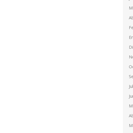
M
Ab
F
E
D
N
O
S
Ju
Ju
M
Ab
M