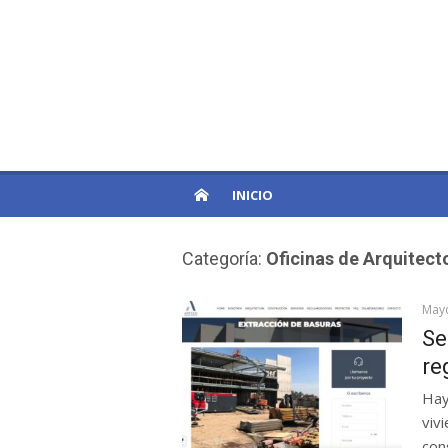
Skip
to
PatagoniaPro
content
Otro sitio de WordPress
INICIO
Categoría:
Oficinas de Arquitect
May
Se
re
Hay
viv
con