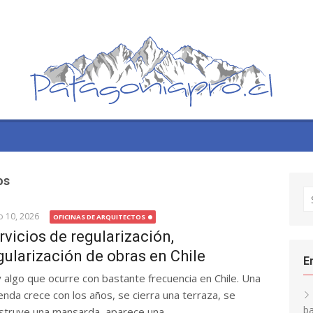
os
S
fo
o 10, 2026
OFICINAS DE ARQUITECTOS
rvicios de regularización,
gularización de obras en Chile
E
 algo que ocurre con bastante frecuencia en Chile. Una
ienda crece con los años, se cierra una terraza, se
ba
struye una mansarda, aparece una...