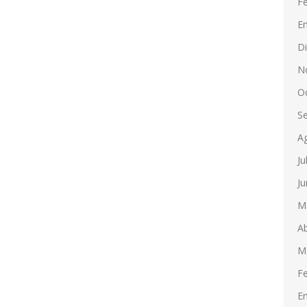
F
E
D
N
O
S
A
Ju
Ju
M
Ab
M
F
E