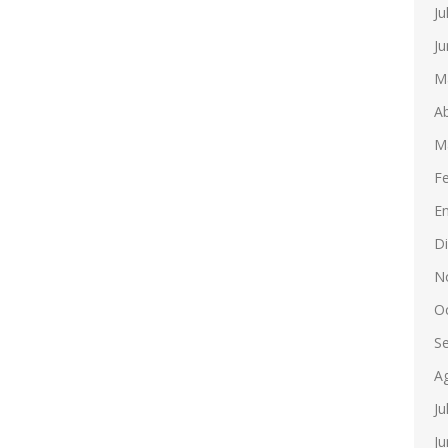
Ju
Ju
M
Ab
M
F
E
D
N
O
S
A
Ju
Ju