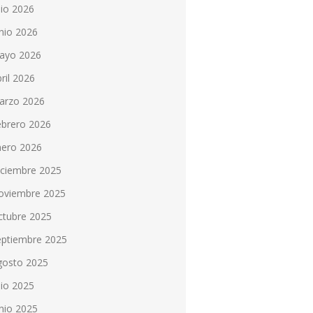
lio 2026
nio 2026
ayo 2026
ril 2026
arzo 2026
ebrero 2026
nero 2026
iciembre 2025
oviembre 2025
ctubre 2025
eptiembre 2025
gosto 2025
lio 2025
nio 2025