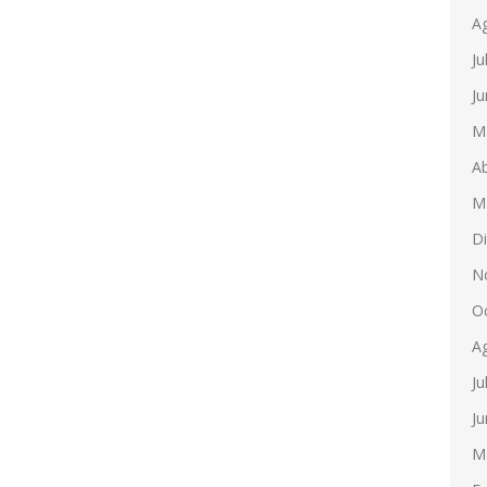
A
Ju
Ju
M
Ab
M
D
N
O
A
Ju
Ju
M