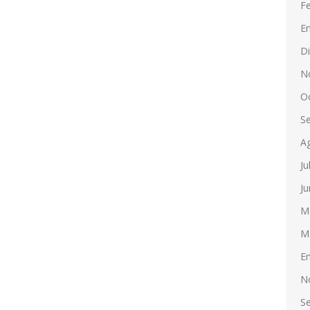
F
E
D
N
O
S
A
Ju
Ju
M
M
E
N
S