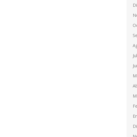
D
N
O
S
A
Ju
Ju
M
Ab
M
F
E
D
N