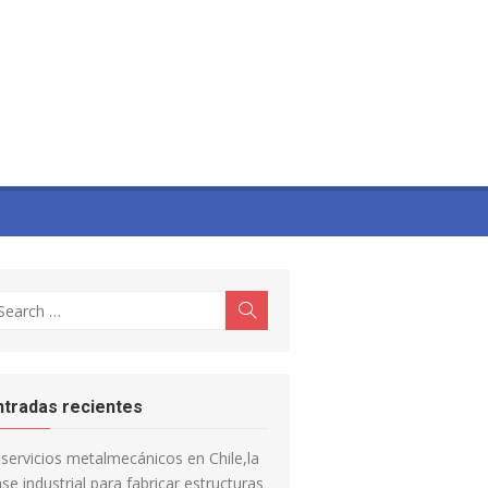
earch
Search
r:
ntradas recientes
servicios metalmecánicos en Chile,la
se industrial para fabricar estructuras