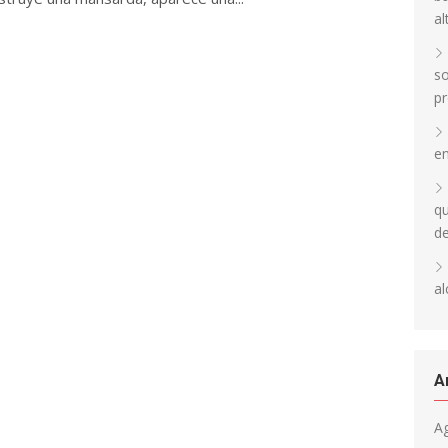
al
so
pr
en
qu
d
al
A
A