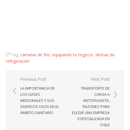
Tag:
cámaras de frío
,
equipando tu negocio
,
vitrinas de
refrigeración
Navegación
Previous Post
Next Post
de
LA IMPORTANCIA DE
TRANSPORTE DE
entradas
LOS GASES
CARGA A
MEDICINALES Y SUS
ANTOFAGASTA,
DIVERSOS USOS EN EL
RAZONES PARA
ÁMBITO SANITARIO
ELEGIR UNA EMPRESA
ESPECIALIZADA EN
CHILE