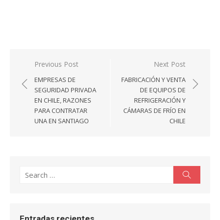
Navegación
Previous Post
Next Post
de
EMPRESAS DE
FABRICACIÓN Y VENTA
entradas
SEGURIDAD PRIVADA
DE EQUIPOS DE
EN CHILE, RAZONES
REFRIGERACIÓN Y
PARA CONTRATAR
CÁMARAS DE FRÍO EN
UNA EN SANTIAGO
CHILE
Search
Search
for:
Entradas recientes