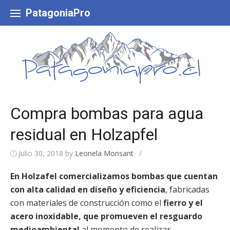
Skip
to
PatagoniaPro
content
Compra bombas para agua
residual en Holzapfel
Julio 30, 2018
by
Leonela Monsant
/
En Holzafel comercializamos bombas que cuentan
con alta calidad en diseño y eficiencia
, fabricadas
con materiales de construcción como el
fierro y el
acero inoxidable, que promueven el resguardo
medioambiental
al momento de realizar