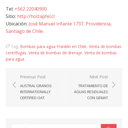
Tel:
+562 22040900
Sitio:
http://holzapfel.cl
Ubicación:
José Manuel Infante 1737, Providencia,
Santiago de Chile.
Tag:
Bombas para agua Franklin en Chile
,
Venta de bombas
centrífugas
,
Venta de bombas de drenaje
,
Venta de bombas
para agua
Navegación
Previous Post
Next Post
de
AUSTRAL GRANOS:
TRATAMIENTO DE
entradas
INTERNATIONALLY
AGUAS RESIDUALES
CERTIFIED OAT
CON GEMAT
Search