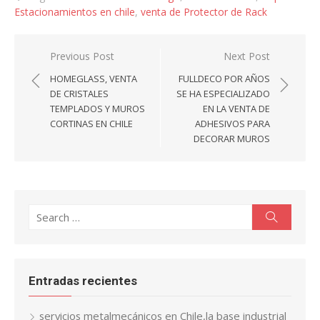
Estacionamientos en chile
,
venta de Protector de Rack
Navegación
Previous Post
Next Post
de
HOMEGLASS, VENTA
FULLDECO POR AÑOS
entradas
DE CRISTALES
SE HA ESPECIALIZADO
TEMPLADOS Y MUROS
EN LA VENTA DE
CORTINAS EN CHILE
ADHESIVOS PARA
DECORAR MUROS
Search
Search
for:
Entradas recientes
servicios metalmecánicos en Chile,la base industrial