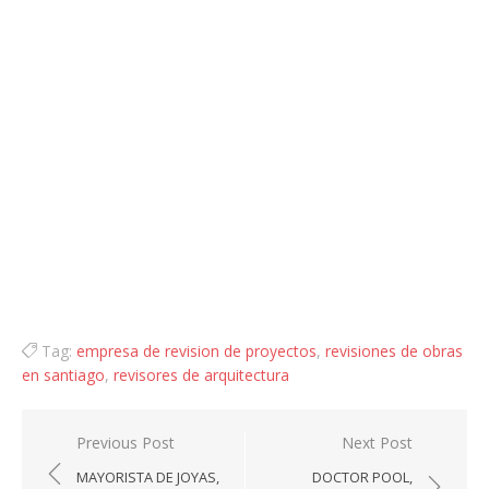
Tag:
empresa de revision de proyectos
,
revisiones de obras
en santiago
,
revisores de arquitectura
Navegación
Previous Post
Next Post
de
MAYORISTA DE JOYAS,
DOCTOR POOL,