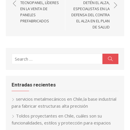
de
TECNOPANEL, LÍDERES
DETÉN EL ALZA,
entradas
EN LA VENTA DE
ESPECIALISTAS EN LA
PANELES
DEFENSA DEL CONTRA
PREFABRICADOS
EL ALZA EN EL PLAN
DE SALUD
Search
Search
for:
Entradas recientes
servicios metalmecánicos en Chile,la base industrial
para fabricar estructuras alta precisión
Toldos proyectantes en Chile, cuáles son su
funcionalidades, estilos y protección para espacios