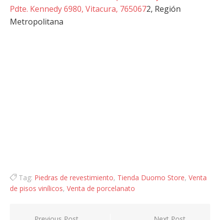
Pdte. Kennedy 6980, Vitacura, 765067
2, Región
Metropolitana
Tag:
Piedras de revestimiento
,
Tienda Duomo Store
,
Venta
de pisos vinílicos
,
Venta de porcelanato
Navegación
Previous Post
Next Post