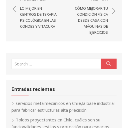
de
LO MEJOR EN
CÓMO MEJORAR TU
entradas
CENTROS DE TERAPIA
CONDICIÓN FÍSICA
PSICOLÓGICA EN LAS
DESDE CASA CON
CONDES Y VITACURA
MÁQUINAS DE
EJERCICIOS
Search
Search
for:
Entradas recientes
servicios metalmecánicos en Chile,la base industrial
para fabricar estructuras alta precisión
Toldos proyectantes en Chile, cuáles son su
funcionalidades, estilos y protección para espacios