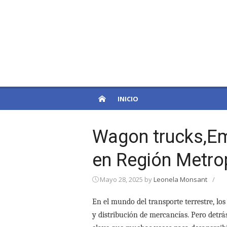
Skip
to
PatagoniaPro
content
Otro sitio de WordPress
INICIO
Wagon trucks,Em
en Región Metro
Mayo 28, 2025
by
Leonela Monsant
/
En el mundo del transporte terrestre, los
y distribución de mercancías. Pero detr