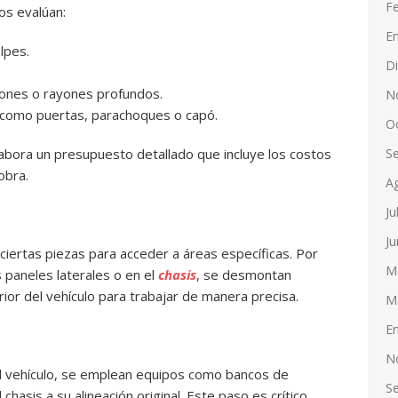
F
os evalúan:
E
lpes.
D
pones o rayones profundos.
N
como puertas, parachoques o capó.
O
S
labora un presupuesto detallado que incluye los costos
obra.
A
Ju
Ju
 ciertas piezas para acceder a áreas específicas. Por
M
s paneles laterales o en el
chasis
, se desmontan
rior del vehículo para trabajar de manera precisa.
M
E
N
el vehículo, se emplean equipos como bancos de
S
hasis a su alineación original. Este paso es crítico