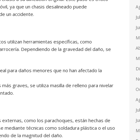
óvil, ya que un chasis desalineado puede
A
e un accidente.
Ju
Ju
M
icos utilizan herramientas específicas, como
Ab
carrocería. Dependiendo de la gravedad del daño, se
M
D
eal para daños menores que no han afectado la
N
más graves, se utiliza masilla de relleno para nivelar
O
intado.
A
Ju
Ju
 externas, como los parachoques, están hechas de
se mediante técnicas como soldadura plástica o el uso
M
ndo de la magnitud del daño.