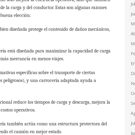
Ju
 de la carga y del conductor. Estas son algunas razones
Ju
 buena elección:
M
bien diseñada protege el contenido de daños mecánicos,
Ab
M
ría está diseñada para maximizar la capacidad de carga
F
r más mercancía en menos viajes.
E
ativas específicas sobre el transporte de ciertas
D
 peligrosos), y una carrocería adaptada ayuda a
N
O
ional reduce los tiempos de carga y descarga, mejora la
S
costos operativos.
A
Ju
ría también actúa como una estructura protectora del
endo el camión en mejor estado.
Ju