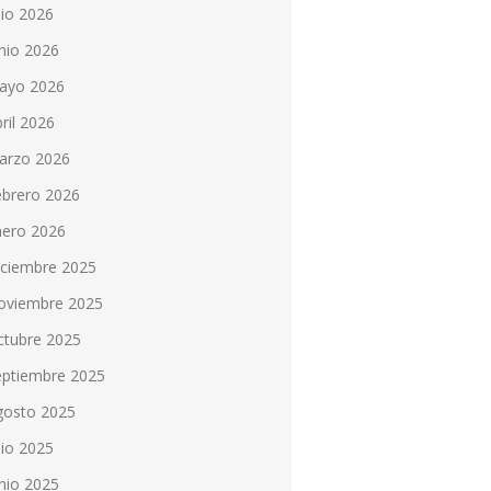
lio 2026
nio 2026
ayo 2026
ril 2026
arzo 2026
ebrero 2026
nero 2026
iciembre 2025
oviembre 2025
ctubre 2025
eptiembre 2025
gosto 2025
lio 2025
nio 2025