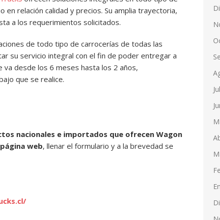
D
o en relación calidad y precios. Su amplia trayectoria,
ta a los requerimientos solicitados.
N
O
ciones de todo tipo de carrocerías de todas las
r su servicio integral con el fin de poder entregar a
S
ue va desde los 6 meses hasta los 2 años,
A
bajo que se realice.
Ju
Ju
M
uctos nacionales e importados que ofrecen Wagon
Ab
u página web
, llenar el formulario y a la brevedad se
M
F
E
cks.cl/
D
N