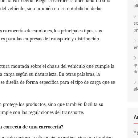
do: la carrocería.
Elegir la carrocería adecuada no solo
al
del vehículo, sino también en la rentabilidad de las
so
pr
 carrocerías de camiones, los principales tipos, sus
es para las empresas de transporte y distribución.
en
qu
uctura montada sobre el chasis del vehículo que cumple la
d
la carga según su naturaleza. En otras palabras, la
se diseña de forma específica para el tipo de carga que se
al
 protege los productos, sino que también facilita su
umple con las regulaciones del transporte.
A
n correcta de una carrocería?
A
o solo mejora la eficiencia operativa, sino que también