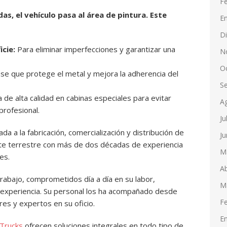
F
s, el vehículo pasa al área de pintura. Este
E
D
icie:
Para eliminar imperfecciones y garantizar una
N
O
e que protege el metal y mejora la adherencia del
S
ra de alta calidad en cabinas especiales para evitar
A
profesional.
Ju
 a la fabricación, comercialización y distribución de
Ju
rte terrestre con más de dos décadas de experiencia
M
es.
Ab
rabajo, comprometidos día a día en su labor,
M
experiencia. Su personal los ha acompañado desde
F
es y expertos en su oficio.
E
 Trucks
ofrecen soluciones integrales en todo tipo de