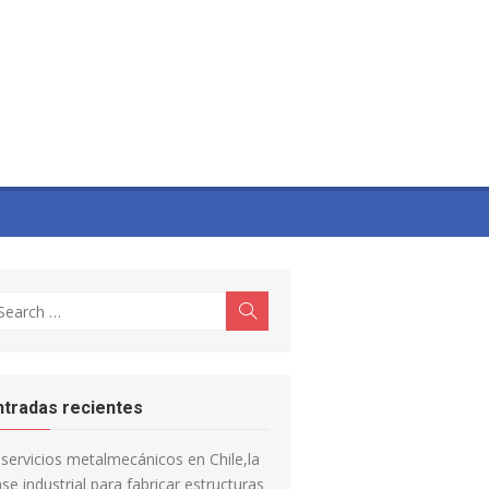
earch
Search
r:
ntradas recientes
servicios metalmecánicos en Chile,la
se industrial para fabricar estructuras