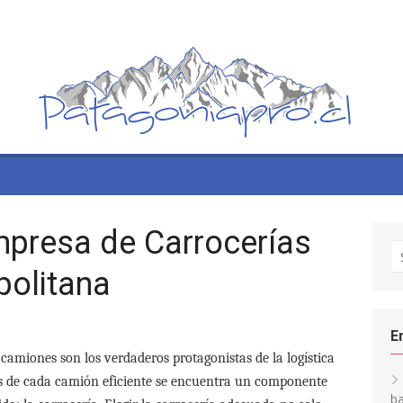
presa de Carrocerías
S
fo
politana
E
 camiones son los verdaderos protagonistas de la logística
ás de cada camión eficiente se encuentra un componente
ba