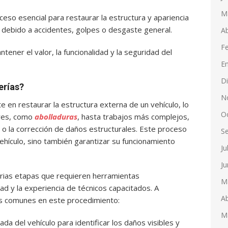
M
ceso esencial para restaurar la estructura y apariencia
s debido a accidentes, golpes o desgaste general.
Ab
F
tener el valor, la funcionalidad y la seguridad del
E
D
erías?
N
e en restaurar la estructura externa de un vehículo, lo
O
res, como
abolladuras
, hasta trabajos más complejos,
o la corrección de daños estructurales. Este proceso
S
vehículo, sino también garantizar su funcionamiento
Ju
Ju
varias etapas que requieren herramientas
M
dad y la experiencia de técnicos capacitados. A
Ab
ás comunes en este procedimiento:
M
ada del vehículo para identificar los daños visibles y