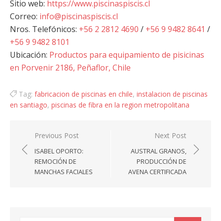
Sitio web:
https://www.piscinaspiscis.cl
Correo:
info@piscinaspiscis.cl
Nros. Telefónicos:
+56 2 2812 4690
/
+56 9 9482 8641
/
+56 9 9482 8101
Ubicación:
Productos para equipamiento de pisicinas
en Porvenir 2186, Peñaflor, Chile
Tag:
fabricacion de piscinas en chile
,
instalacion de piscinas
en santiago
,
piscinas de fibra en la region metropolitana
Navegación
Previous Post
Next Post
de
ISABEL OPORTO:
AUSTRAL GRANOS,
entradas
REMOCIÓN DE
PRODUCCIÓN DE
MANCHAS FACIALES
AVENA CERTIFICADA
Search