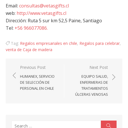
Email:
consultas@vetasgifts.cl
web:
http://www.vetasgifts.cl
Dirección: Ruta 5 sur km 52,5 Paine, Santiago
Tel:
+56 966077086.
Tag:
Regalos empresariales en chile
,
Regalos para celebrar
,
venta de Caja de madera
Navegación
Previous Post
Next Post
de
HUMANEX, SERVICIO
EQUIPO SALUD,
entradas
DE SELECCIÓN DE
ENFERMERAS DE
PERSONAL EN CHILE
TRATAMIENTOS
ÚLCERAS VENOSAS
Search
Search
for: