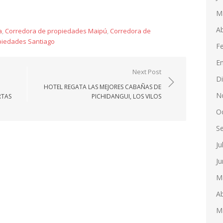
M
Ab
a
,
Corredora de propiedades Maipú
,
Corredora de
piedades Santiago
F
E
Next Post
D
HOTEL REGATA LAS MEJORES CABAÑAS DE
N
RTAS
PICHIDANGUI, LOS VILOS
O
S
Ju
Ju
M
Ab
M