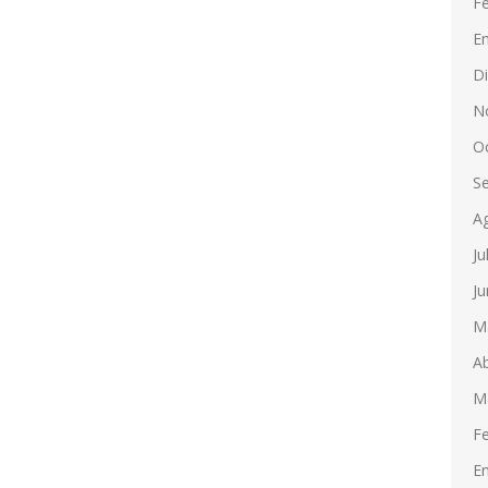
F
E
D
N
O
S
A
Ju
Ju
M
Ab
M
F
E