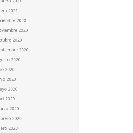
ebrero 2021
nero 2021
iciembre 2020
oviembre 2020
ctubre 2020
eptiembre 2020
gosto 2020
lio 2020
nio 2020
ayo 2020
ril 2020
arzo 2020
ebrero 2020
nero 2020