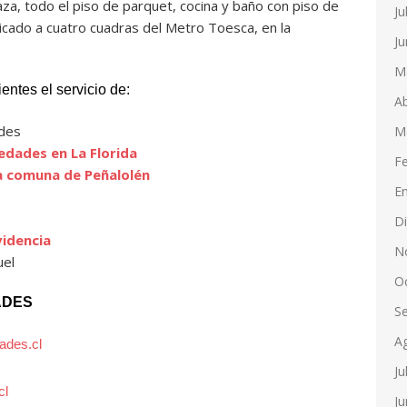
za, todo el piso de parquet, cocina y baño con piso de
Ju
icado a cuatro cuadras del Metro Toesca, en la
Ju
M
entes el servicio de:
Ab
des
M
edades en La Florida
F
a comuna de Peñalolén
E
D
idencia
N
uel
O
ADES
S
A
ades.cl
Ju
cl
Ju