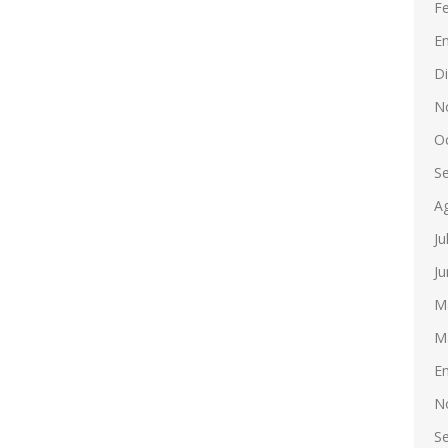
F
E
D
N
O
S
A
Ju
Ju
M
M
E
N
S