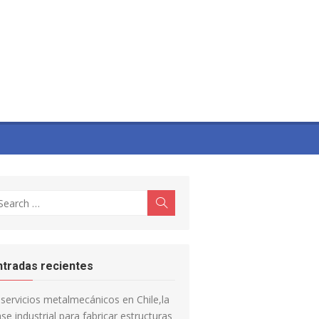
earch
Search
r:
ntradas recientes
servicios metalmecánicos en Chile,la
se industrial para fabricar estructuras