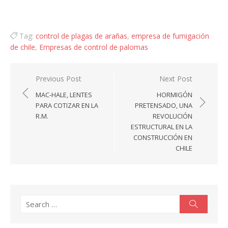
Tag:
control de plagas de arañas
,
empresa de fumigación
de chile
,
Empresas de control de palomas
Navegación
Previous Post
Next Post
de
MAC-HALE, LENTES
HORMIGÓN
entradas
PARA COTIZAR EN LA
PRETENSADO, UNA
R.M.
REVOLUCIÓN
ESTRUCTURAL EN LA
CONSTRUCCIÓN EN
CHILE
Search
Search
for: