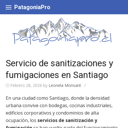
Skip
to
PatagoniaPro
content
Servicio de sanitizaciones y
fumigaciones en Santiago
Febrero 28, 2026
by
Leonela Monsant
/
En una ciudad como Santiago, donde la densidad
urbana convive con bodegas, cocinas industriales,
edificios corporativos y condominios de alta
ocupación, los
servicios de sanitización y
fumigación
se han vuelto parte del funcionamiento