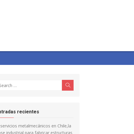
earch
Search
r:
ntradas recientes
servicios metalmecánicos en Chile,la
se industrial para fabricar estructuras