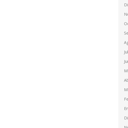
D
N
O
S
A
Ju
Ju
M
Ab
M
F
E
D
N