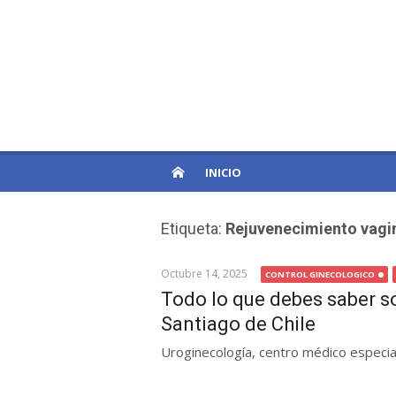
Skip
to
PatagoniaPro
content
Otro sitio de WordPress
INICIO
Etiqueta:
Rejuvenecimiento vagi
Octubre 14, 2025
CONTROL GINECOLOGICO
Todo lo que debes saber so
Santiago de Chile
Uroginecología, centro médico especial