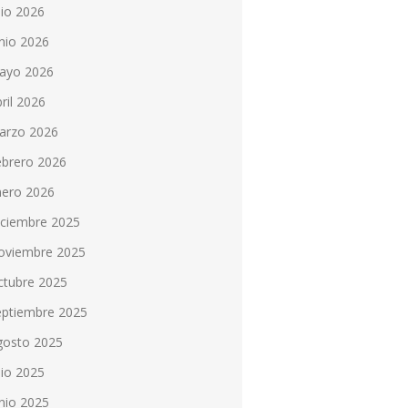
lio 2026
nio 2026
ayo 2026
ril 2026
arzo 2026
ebrero 2026
nero 2026
iciembre 2025
oviembre 2025
ctubre 2025
eptiembre 2025
gosto 2025
lio 2025
nio 2025