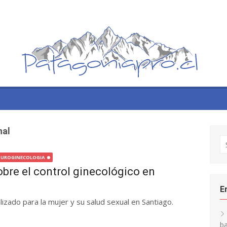
nal
S
fo
UROGINECOLOGIA
bre el control ginecológico en
E
izado para la mujer y su salud sexual en Santiago.
ba