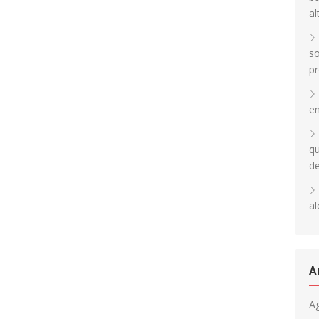
al
so
pr
en
qu
d
al
A
A