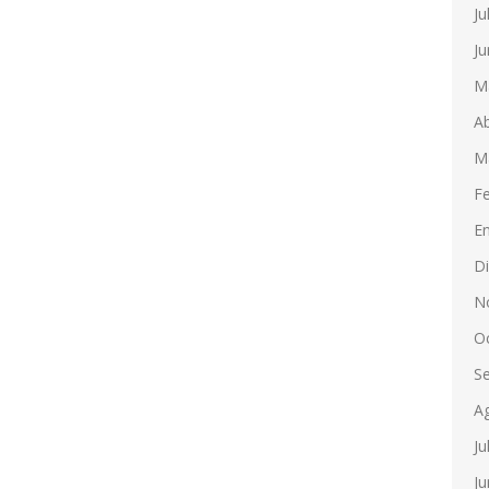
Ju
Ju
M
Ab
M
F
E
D
N
O
S
A
Ju
Ju