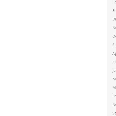
F
E
D
N
O
S
A
Ju
Ju
M
M
E
N
S