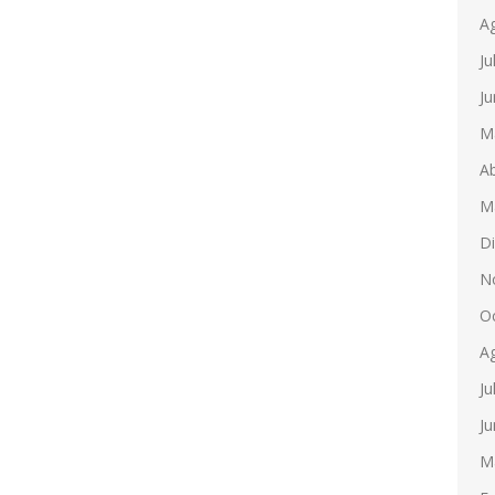
A
Ju
Ju
M
Ab
M
D
N
O
A
Ju
Ju
M