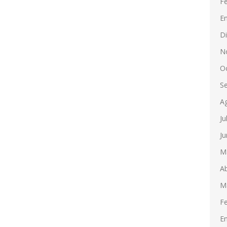
F
E
D
N
O
S
A
Ju
Ju
M
Ab
M
F
E