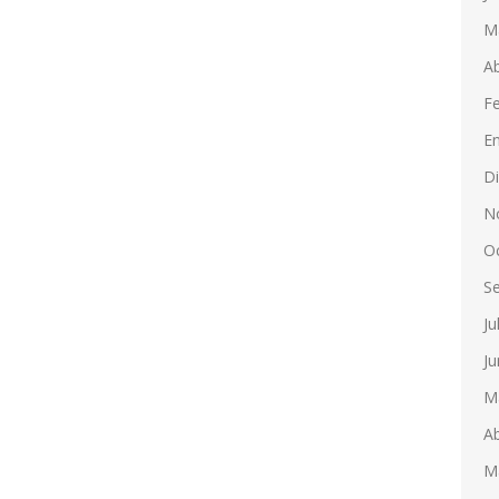
M
Ab
F
E
D
N
O
S
Ju
Ju
M
Ab
M