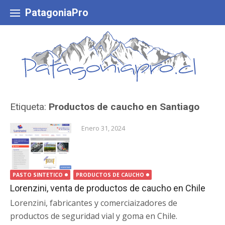
Skip
to
PatagoniaPro
content
Etiqueta:
Productos de caucho en Santiago
Enero 31, 2024
PASTO SINTETICO
PRODUCTOS DE CAUCHO
Lorenzini, venta de productos de caucho en Chile
Lorenzini, fabricantes y comerciaizadores de
productos de seguridad vial y goma en Chile.