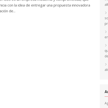
al
inicia con la idea de entregar una propuesta innovadora
ción de...
so
pr
en
qu
d
al
A
A