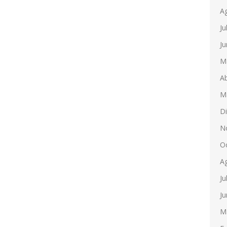
A
Ju
Ju
M
Ab
M
D
N
O
A
Ju
Ju
M