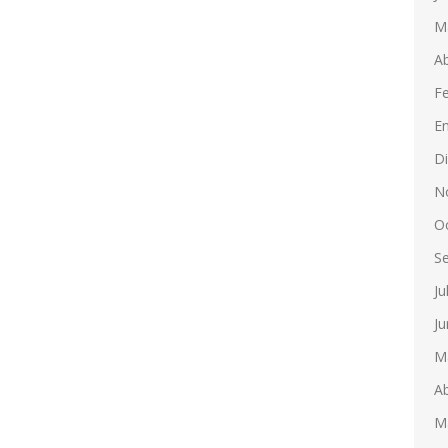
M
Ab
F
E
D
N
O
S
Ju
Ju
M
Ab
M