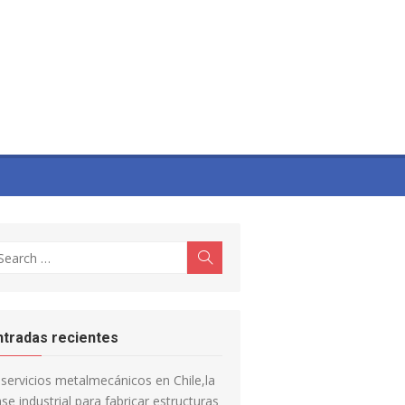
earch
Search
r:
ntradas recientes
servicios metalmecánicos en Chile,la
se industrial para fabricar estructuras