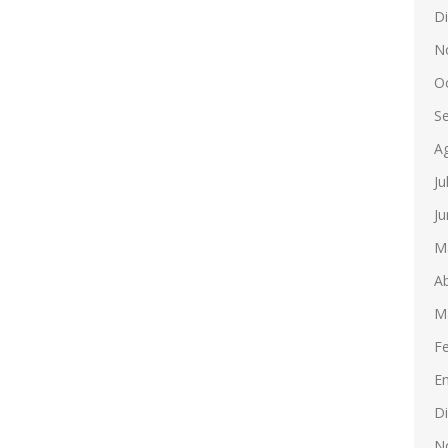
D
N
O
S
A
Ju
Ju
M
Ab
M
F
E
D
N