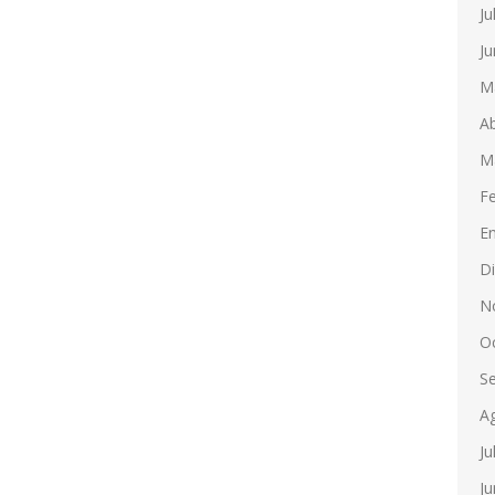
Ju
Ju
M
Ab
M
F
E
D
N
O
S
A
Ju
Ju