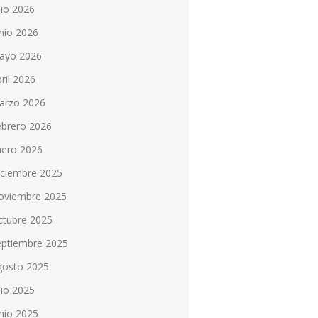
lio 2026
nio 2026
ayo 2026
ril 2026
arzo 2026
ebrero 2026
nero 2026
iciembre 2025
oviembre 2025
ctubre 2025
eptiembre 2025
gosto 2025
lio 2025
nio 2025