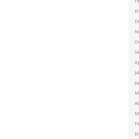
F
E
D
N
O
S
A
Ju
Ju
M
Ab
M
F
E