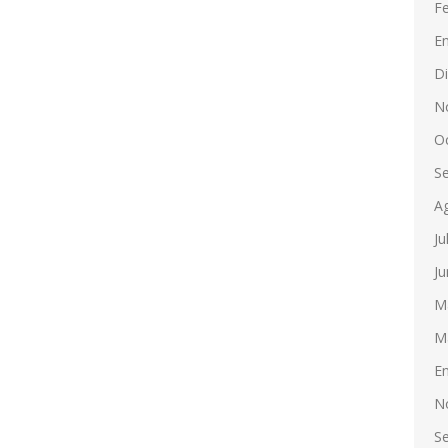
F
E
D
N
O
S
A
Ju
Ju
M
M
E
N
S