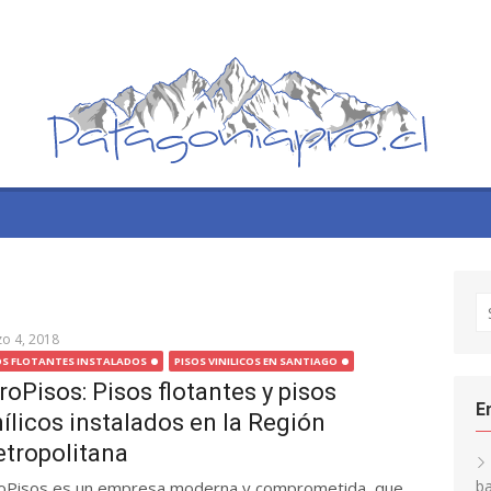
S
fo
o 4, 2018
OS FLOTANTES INSTALADOS
PISOS VINILICOS EN SANTIAGO
roPisos: Pisos flotantes y pisos
E
nílicos instalados en la Región
tropolitana
ba
oPisos es un empresa moderna y comprometida, que