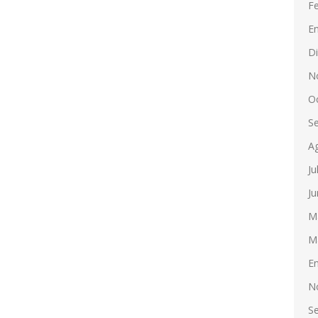
F
E
D
N
O
S
A
Ju
Ju
M
M
E
N
S