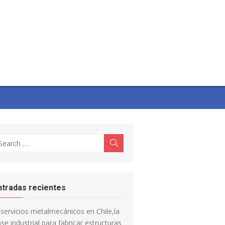
earch
Search
r:
ntradas recientes
servicios metalmecánicos en Chile,la
se industrial para fabricar estructuras