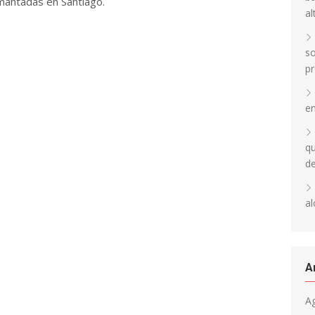
mantadas en Santiago.
al
so
pr
en
qu
d
al
A
A