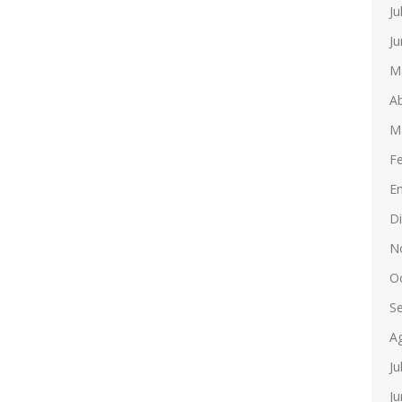
Ju
Ju
M
Ab
M
F
E
D
N
O
S
A
Ju
Ju