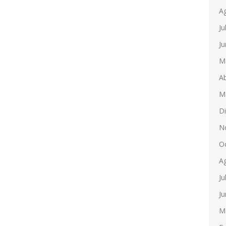
A
Ju
Ju
M
Ab
M
D
N
O
A
Ju
Ju
M