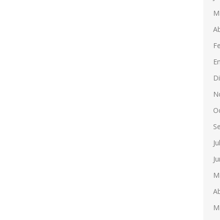
M
Ab
F
E
D
N
O
S
Ju
Ju
M
Ab
M