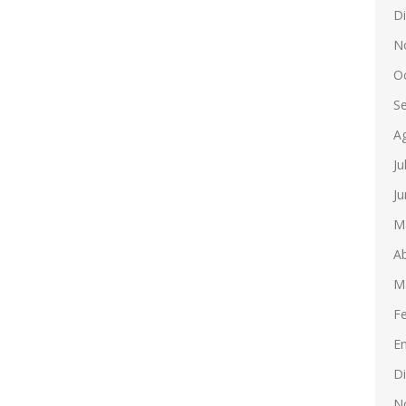
D
N
O
S
A
Ju
Ju
M
Ab
M
F
E
D
N