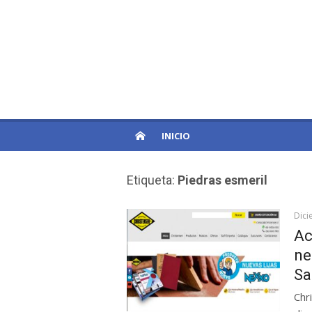
Skip
to
PatagoniaPro
content
Otro sitio de WordPress
INICIO
Etiqueta:
Piedras esmeril
Dici
Ac
ne
Sa
Chr