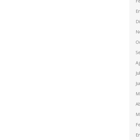
F
E
D
N
O
S
A
Ju
Ju
M
Ab
M
F
E