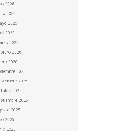
lio 2026
nio 2026
ayo 2026
ril 2026
arzo 2026
ebrero 2026
nero 2026
iciembre 2025
oviembre 2025
ctubre 2025
eptiembre 2025
gosto 2025
lio 2025
nio 2025