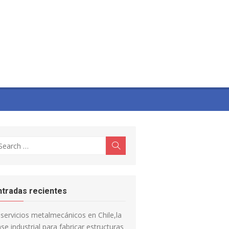
earch
Search
r:
ntradas recientes
servicios metalmecánicos en Chile,la
se industrial para fabricar estructuras