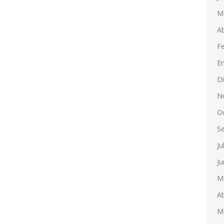
M
Ab
F
E
D
N
O
S
Ju
Ju
M
Ab
M