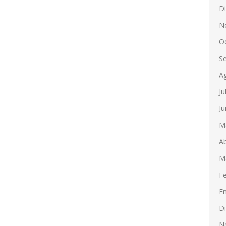
D
N
O
S
A
Ju
Ju
M
Ab
M
F
E
D
N