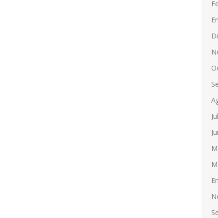
F
E
D
N
O
S
A
Ju
Ju
M
M
E
N
S