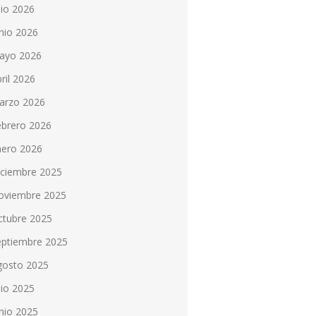
lio 2026
nio 2026
ayo 2026
ril 2026
arzo 2026
ebrero 2026
nero 2026
iciembre 2025
oviembre 2025
ctubre 2025
eptiembre 2025
gosto 2025
lio 2025
nio 2025