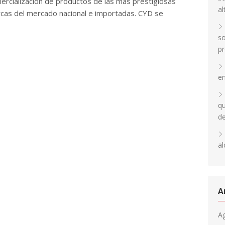
ercialización de productos de las más prestigiosas
al
cas del mercado nacional e importadas. CYD se
so
pr
en
qu
d
al
A
A