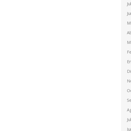
Ju
Ju
M
Ab
M
F
E
D
N
O
S
A
Ju
Ju