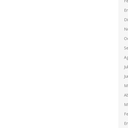
F
E
D
N
O
S
A
Ju
Ju
M
Ab
M
F
E