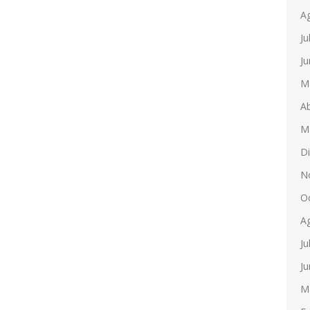
A
Ju
Ju
M
Ab
M
D
N
O
A
Ju
Ju
M