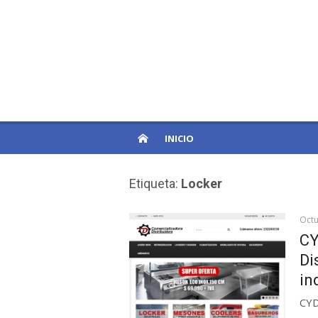
Skip
to
PatagoniaPro
content
Otro sitio de WordPress
INICIO
Etiqueta:
Locker
Octu
CY
Di
in
CYD