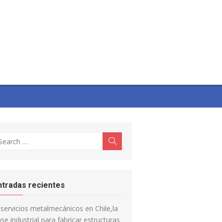
earch
Search
r:
ntradas recientes
servicios metalmecánicos en Chile,la
se industrial para fabricar estructuras