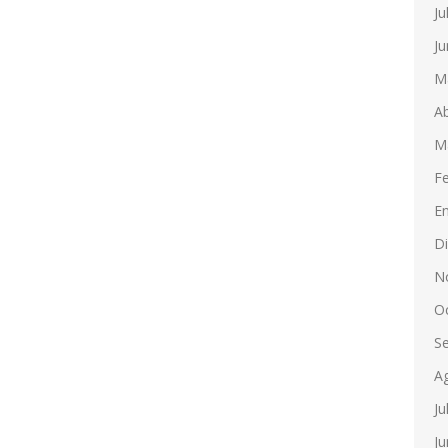
Ju
Ju
M
Ab
M
F
E
D
N
O
S
A
Ju
Ju