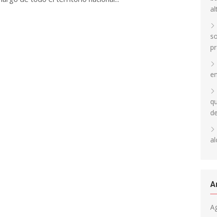
al
so
pr
en
qu
d
al
A
A