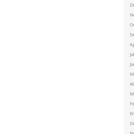
D
N
O
S
A
Ju
Ju
M
Ab
M
F
E
D
N