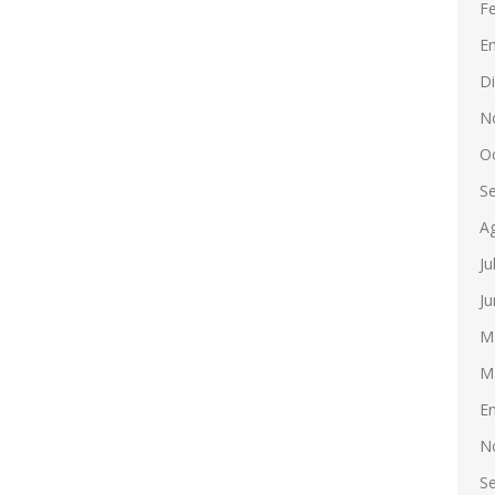
F
E
D
N
O
S
A
Ju
Ju
M
M
E
N
S