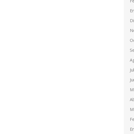
F
E
D
N
O
S
A
Ju
Ju
M
Ab
M
F
E