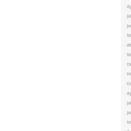
A
Ju
Ju
M
Ab
M
D
N
O
A
Ju
Ju
M