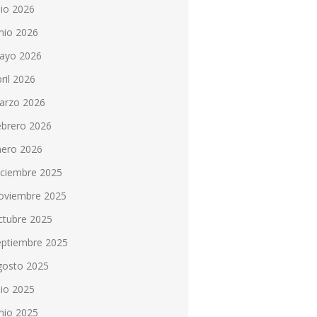
lio 2026
nio 2026
ayo 2026
ril 2026
arzo 2026
ebrero 2026
nero 2026
iciembre 2025
oviembre 2025
ctubre 2025
eptiembre 2025
gosto 2025
lio 2025
nio 2025