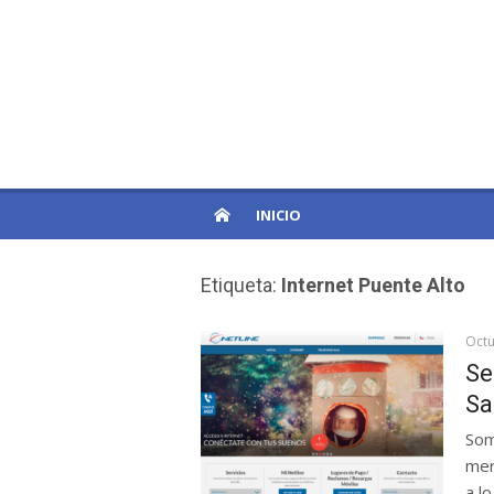
Skip
to
PatagoniaPro
content
Otro sitio de WordPress
INICIO
Etiqueta:
Internet Puente Alto
Octu
Se
Sa
Som
mer
a lo