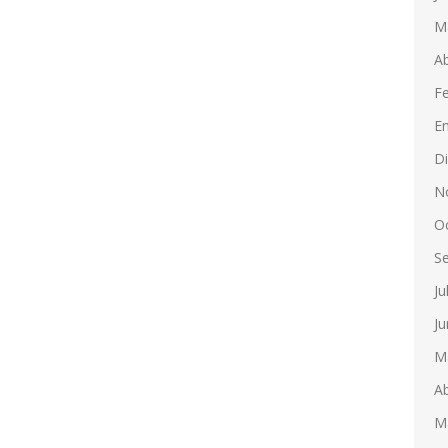
M
Ab
F
E
D
N
O
S
Ju
Ju
M
Ab
M