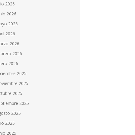
lio 2026
nio 2026
ayo 2026
ril 2026
arzo 2026
ebrero 2026
nero 2026
iciembre 2025
oviembre 2025
ctubre 2025
eptiembre 2025
gosto 2025
lio 2025
nio 2025