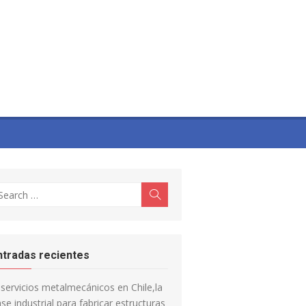
earch
Search
r:
ntradas recientes
servicios metalmecánicos en Chile,la
se industrial para fabricar estructuras