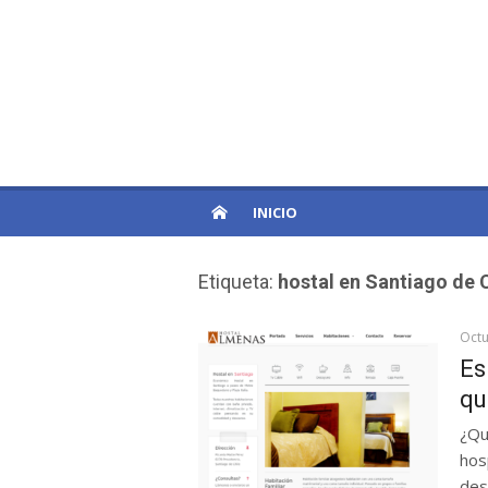
Skip
to
PatagoniaPro
content
Otro sitio de WordPress
INICIO
Etiqueta:
hostal en Santiago de 
Octu
Es
qu
¿Qu
hos
des