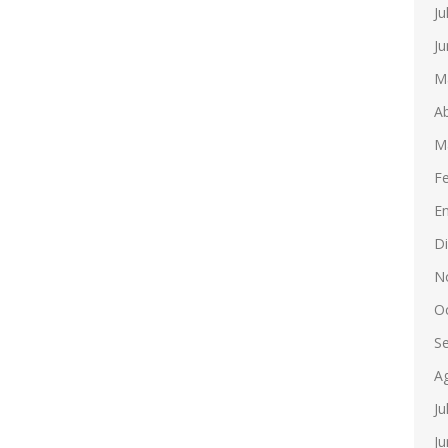
Ju
Ju
M
Ab
M
F
E
D
N
O
S
A
Ju
Ju