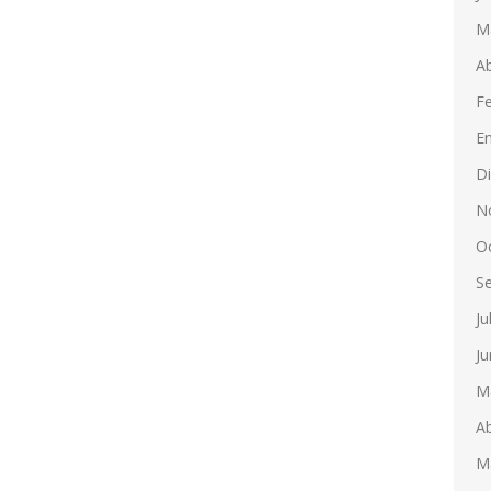
M
Ab
F
E
D
N
O
S
Ju
Ju
M
Ab
M