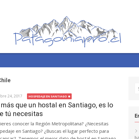
Chile
S
fo
bre 24, 2017
HOSPEDAJE EN SANTIAGO
 más que un hostal en Santiago, es lo
e tú necesitas
E
ieres conocer la Región Metropolitana? ¿Necesitas
pedaje en Santiago? ¿Buscas el lugar perfecto para
ba
cansar?. Tenemos el mejor dato de hostal en Santiago