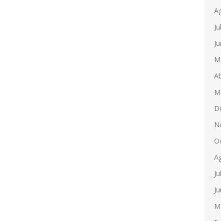
A
Ju
Ju
M
Ab
M
D
N
O
A
Ju
Ju
M