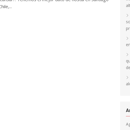
al
hile,...
so
pr
en
qu
d
al
A
A