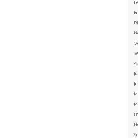
F
E
D
N
O
S
A
Ju
Ju
M
M
E
N
S