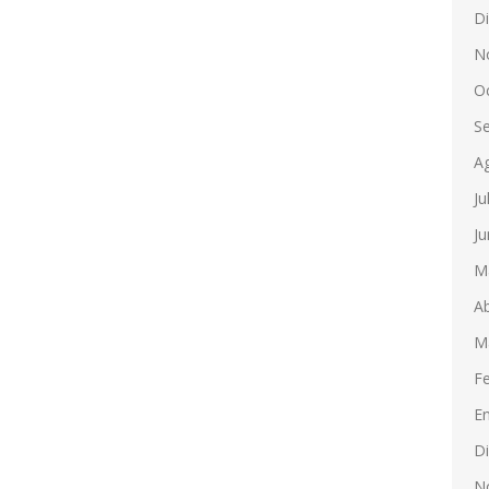
D
N
O
S
A
Ju
Ju
M
Ab
M
F
E
D
N