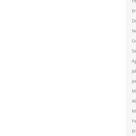
F
E
D
N
O
S
A
Ju
Ju
M
Ab
M
F
E