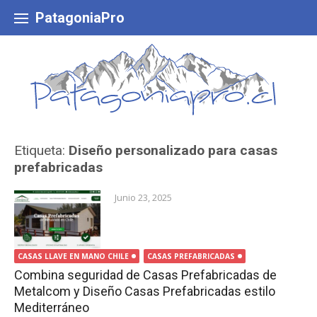
Skip
to
PatagoniaPro
content
Etiqueta:
Diseño personalizado para casas
prefabricadas
Junio 23, 2025
CASAS LLAVE EN MANO CHILE
CASAS PREFABRICADAS
Combina seguridad de Casas Prefabricadas de
Metalcom y Diseño Casas Prefabricadas estilo
Mediterráneo